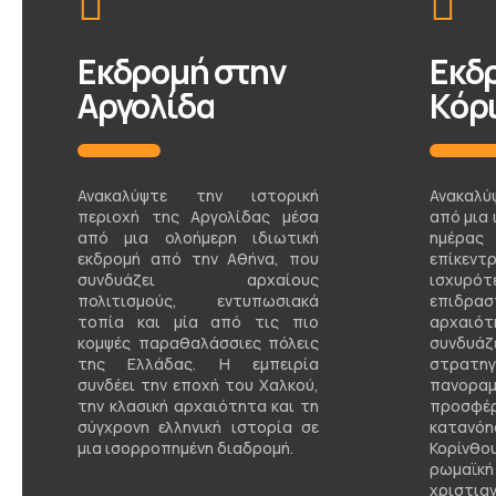
Εκδρομή στην
Εκδ
Αργολίδα
Κόρ
Ανακαλύψτε την ιστορική
Ανακαλύ
περιοχή της Αργολίδας μέσα
από μια 
από μια ολοήμερη ιδιωτική
ημέρας
εκδρομή από την Αθήνα, που
επίκε
συνδυάζει αρχαίους
ισχυρ
πολιτισμούς, εντυπωσιακά
επιδρα
τοπία και μία από τις πιο
αρχαιό
κομψές παραθαλάσσιες πόλεις
συνδυά
της Ελλάδας. Η εμπειρία
στρατη
συνδέει την εποχή του Χαλκού,
πανο
την κλασική αρχαιότητα και τη
προσφέ
σύγχρονη ελληνική ιστορία σε
κατανό
μια ισορροπημένη διαδρομή.
Κορίνθ
ρωμα
χριστιαν