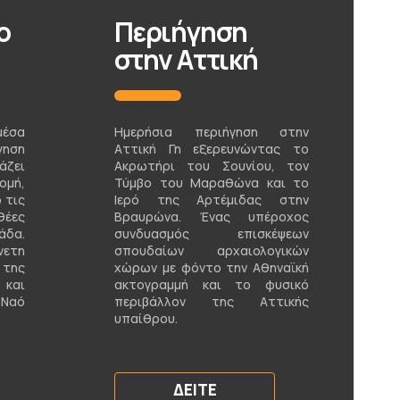
ο
Περιήγηση
στην Αττική
μέσα
Ημερήσια περιήγηση στην
γηση
Αττική Γη εξερευνώντας το
άζει
Ακρωτήρι του Σουνίου, τον
μή,
Τύμβο του Μαραθώνα και το
 τις
Ιερό της Αρτέμιδας στην
έες
Βραυρώνα. Ένας υπέροχος
άδα.
συνδυασμός επισκέψεων
νετη
σπουδαίων αρχαιολογικών
 της
χώρων με φόντο την Αθηναϊκή
και
ακτογραμμή και το φυσικό
 Ναό
περιβάλλον της Αττικής
υπαίθρου.
ΔΕΊΤΕ