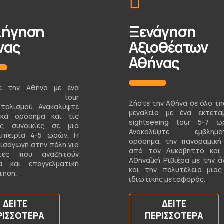
ιήγηση
Ξενάγηση
νας
Αξιοθέατων
Αθήνας
τε την Αθήνα με ένα
ωτικό tour
Ζήστε την Αθήνα σε όλο τη
τολισμού. Ανακαλύψτε
μεγαλείο με ένα εκτετα
ικά ορόσημα και τις
sightseeing tour 5-7 ω
ές συνοικίες σε μια
Ανακαλύψτε εμβληματ
μπειρία 4-5 ωρών. Η
ορόσημα, την πανοραμική
εισαγωγή στην πόλη για
από τον Λυκαβηττό και
πτες που αναζητούν
Αθηναϊκή Ριβιέρα με την ά
α και επαγγελματική
και την πολυτέλεια μιας
τηση.
ιδιωτικής μεταφοράς.
ΔΕΊΤΕ
ΔΕΊΤΕ
ΡΙΣΣΌΤΕΡΑ
ΠΕΡΙΣΣΌΤΕΡΑ