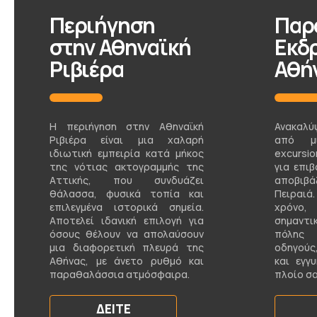
Περιήγηση
Παρ
στην Αθηναϊκή
Εκδ
Ριβιέρα
Αθή
Η περιήγηση στην Αθηναϊκή
Ανακαλ
Ριβιέρα είναι μια χαλαρή
από μι
ιδιωτική εμπειρία κατά μήκος
excursi
της νότιας ακτογραμμής της
για επι
Αττικής, που συνδυάζει
αποβιβά
θάλασσα, φυσικά τοπία και
Πειραι
επιλεγμένα ιστορικά σημεία.
χρόν
Αποτελεί ιδανική επιλογή για
σημαντι
όσους θέλουν να απολαύσουν
πόλης 
μια διαφορετική πλευρά της
οδηγούς
Αθήνας, με άνετο ρυθμό και
και εγγ
παραθαλάσσια ατμόσφαιρα.
πλοίο σα
ΔΕΊΤΕ