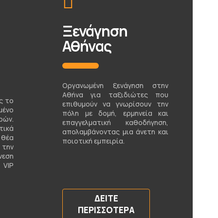
Ξενάγηση
Αθήνας
Οργανωμένη ξενάγηση στην
Αθήνα για ταξιδιώτες που
ς το
επιθυμούν να γνωρίσουν την
μένο
πόλη με δομή, ερμηνεία και
ρών.
επαγγελματική καθοδήγηση,
ικά
απολαμβάνοντας μια άνετη και
 θέα
ποιοτική εμπειρία.
 την
νεση
 VIP
ΔΕΊΤΕ
ΠΕΡΙΣΣΌΤΕΡΑ