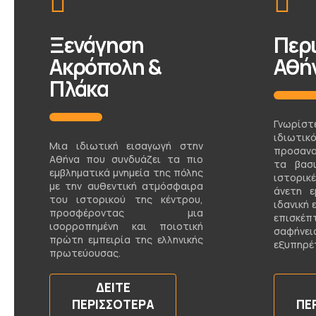
Ξενάγηση
Περ
Ακρόπολη &
Αθή
Πλάκα
Γνωρίσ
ιδι
Μια ιδιωτική εισαγωγή στην
προσανα
Αθήνα που συνδυάζει τα πιο
τα βασ
εμβληματικά μνημεία της πόλης
ιστορικ
με την αυθεντική ατμόσφαιρα
άνετη ε
του ιστορικού της κέντρου,
ιδανική 
προσφέροντας μια
επισκέ
ισορροπημένη και ποιοτική
σαφήνει
πρώτη εμπειρία της ελληνικής
εξυπηρέ
πρωτεύουσας.
ΔΕΊΤΕ
ΠΕΡΙΣΣΌΤΕΡΑ
ΠΕ