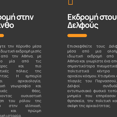
ρομή στην
Εκδρομή στου
ινθο
Δελφούς
ψτε την Κόρινθο μέσα
Επισκεφθείτε τους Δελ
ιδιωτική εκδρομή μισής
μέσα από μια ολοήμ
 από την Αθήνα, με
ιδιωτική εκδρομή από
ντρο μία από τις
Αθήνα και γνωρίστε ένα απ
ότερες και πιο
σημαντικότερα πνευματικά
στικές πόλεις της
πολιτιστικά κέντρα 
τητας. Η εμπειρία
αρχαίου κόσμου. Χτισμένοι 
ζει αρχαιολογία,
πλαγιές του Παρνασσού
γική γεωγραφία και
Δελφοί συνδυάζ
ραμικές θέες,
εντυπωσιακό φυσικό τοπί
ροντας ουσιαστική
μνημεία που επηρέασα
ηση του ρόλου της
θρησκεία, την πολιτική κα
ου στην ελληνική,
σκέψη της αρχαιότητας.
ϊκή και πρώιμη
ική ιστορία.