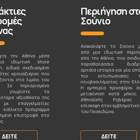
άκτιες
Περιήγηση στ
ρομές
Σούνιο
νας
Ανακαλύψτε το Σούνιο 
από μια ιδιωτική περιή
ύψτε την Αθήνα μέσα
από την Αθήνα, που συνδυ
α ιδιωτική shore
παραθαλάσσια διαδρο
on, ειδικά σχεδιασμένη
αρχαία ιστορία και μία από
βάτες κρουαζιέρας που
πιο εντυπωσιακές θ
ζονται στο λιμάνι του
ηλιοβασιλέματος στην Ελλ
ά. Σε περιορισμένο
Η εμπειρία προσφέρει ά
ο, γνωρίστε τα
μετακίνηση κατά μήκος
κότερα αξιοθέατα της
Αθηναϊκής Ριβιέρας 
με επαγγελματίες
επίσκεψη στον εμβληματικό
, ευέλικτο πρόγραμμα
του Ποσειδώνα.
υημένη επιστροφή στο
ς.
ΔΕΊΤΕ
ΔΕΊΤΕ