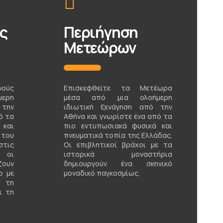
ς
Περιήγηση
Μετεώρων
φούς
Επισκεφθείτε τα Μετέωρα
ερη
μέσα από μια ολοήμερη
 την
ιδιωτική ξενάγηση από την
ό τα
Αθήνα και γνωρίστε ένα από τα
 και
πιο εντυπωσιακά φυσικά και
του
πνευματικά τοπία της Ελλάδας.
στις
Οι επιβλητικοί βράχοι με τα
, οι
ιστορικά μοναστήρια
ουν
δημιουργούν ένα σκηνικό
ο με
μοναδικό παγκοσμίως.
ν τη
ι τη