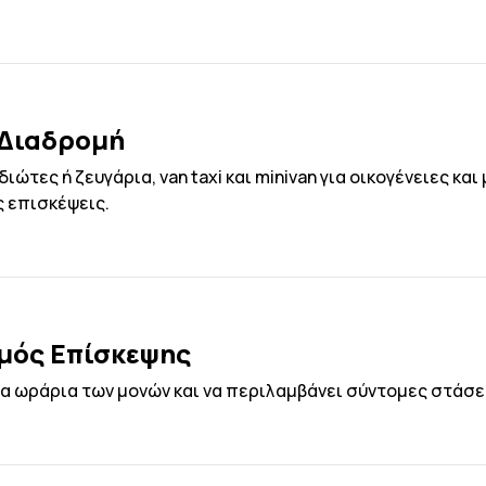
 Διαδρομή
ώτες ή ζευγάρια, van taxi και minivan για οικογένειες και
ς επισκέψεις.
σμός Επίσκεψης
 ωράρια των μονών και να περιλαμβάνει σύντομες στάσεις