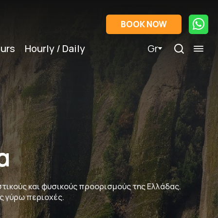
BOOK NOW
urs
Hourly / Daily
Gr
α
τικούς και φυσικούς προορισμούς της Ελλάδας.
ς γύρω περιοχές.