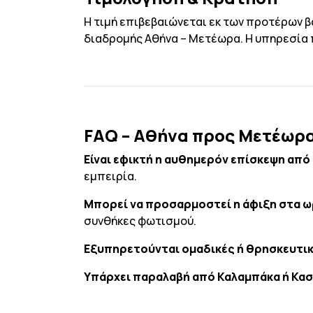
Η τιμή επιβεβαιώνεται εκ των προτέρων β
διαδρομής Αθήνα – Μετέωρα. Η υπηρεσία π
FAQ – Αθήνα προς Μετέωρ
Είναι εφικτή η αυθημερόν επίσκεψη από
εμπειρία.
Μπορεί να προσαρμοστεί η άφιξη στα ω
συνθήκες φωτισμού.
Εξυπηρετούνται ομαδικές ή θρησκευτι
Υπάρχει παραλαβή από Καλαμπάκα ή Κασ