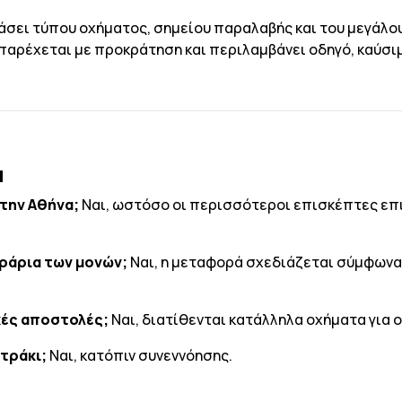
άσει τύπου οχήματος, σημείου παραλαβής και του μεγάλο
αρέχεται με προκράτηση και περιλαμβάνει οδηγό, καύσιμα
α
 την Αθήνα;
Ναι, ωστόσο οι περισσότεροι επισκέπτες επι
ράρια των μονών;
Ναι, η μεταφορά σχεδιάζεται σύμφωνα 
κές αποστολές;
Ναι, διατίθενται κατάλληλα οχήματα για 
τράκι;
Ναι, κατόπιν συνεννόησης.