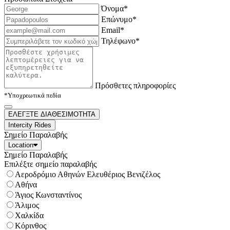
Όνομα*
Επώνυμο*
Email*
Τηλέφωνο*
Πρόσθετες πληροφορίες
*Υποχρεωτικά πεδία
ΕΛΕΓΞΤΕ ΔΙΑΘΕΣΙΜΟΤΗΤΑ
Intercity Rides
Σημείο Παραλαβής
Location
Σημείο Παραλαβής
Επιλέξτε σημείο παραλαβής
Αεροδρόμιο Αθηνών Ελευθέριος Βενιζέλος
Αθήνα
Άγιος Κωνσταντίνος
Άλιμος
Χαλκίδα
Κόρινθος