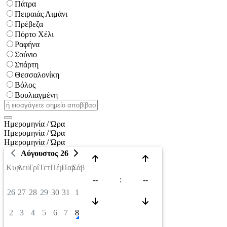
Πάτρα
Πειραιάς Λιμάνι
Πρέβεζα
Πόρτο Χέλι
Ραφήνα
Σούνιο
Σπάρτη
Θεσσαλονίκη
Βόλος
Βουλιαγμένη
Ημερομηνία / Ώρα
Ημερομηνία / Ώρα
Ημερομηνία / Ώρα
Αύγουστος 26
Κυρ
Δευ
Τρί
Τετ
Πέμ
Παρ
Σάβ
--
:
--
26
27
28
29
30
31
1
2
3
4
5
6
7
8