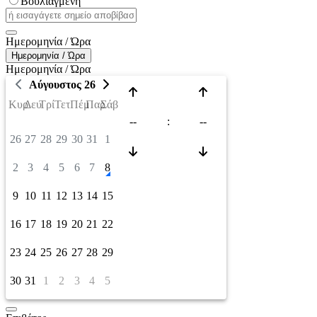
Βουλιαγμένη
Ημερομηνία / Ώρα
Ημερομηνία / Ώρα
Ημερομηνία / Ώρα
Αύγουστος 26
Κυρ
Δευ
Τρί
Τετ
Πέμ
Παρ
Σάβ
--
:
--
26
27
28
29
30
31
1
2
3
4
5
6
7
8
9
10
11
12
13
14
15
16
17
18
19
20
21
22
23
24
25
26
27
28
29
30
31
1
2
3
4
5