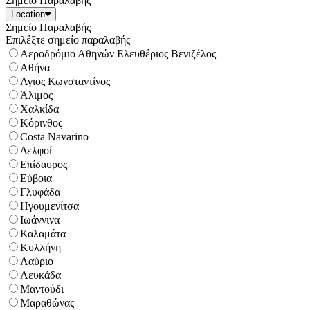
Σημείο Παραλαβής
Location
Σημείο Παραλαβής
Επιλέξτε σημείο παραλαβής
Αεροδρόμιο Αθηνών Ελευθέριος Βενιζέλος
Αθήνα
Άγιος Κωνσταντίνος
Άλιμος
Χαλκίδα
Κόρινθος
Costa Navarino
Δελφοί
Επίδαυρος
Εύβοια
Γλυφάδα
Ηγουμενίτσα
Ιωάννινα
Καλαμάτα
Κυλλήνη
Λαύριο
Λευκάδα
Μαντούδι
Μαραθώνας