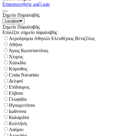
Επικοινωνήστε μαζί μας
Σημείο Παραλαβής
Location
Σημείο Παραλαβής
Επιλέξτε σημείο παραλαβής
Αεροδρόμιο Αθηνών Ελευθέριος Βενιζέλος
Αθήνα
Άγιος Κωνσταντίνος
Άλιμος
Χαλκίδα
Κόρινθος
Costa Navarino
Δελφοί
Επίδαυρος
Εύβοια
Γλυφάδα
Ηγουμενίτσα
Ιωάννινα
Καλαμάτα
Κυλλήνη
Λαύριο
Λευκάδα