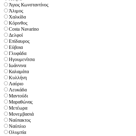
Άγιος Κωνσταντίνος
Άλιμος
Χαλκίδα
Κόρινθος
Costa Navarino
Δελφοί
Επίδαυρος
Εύβοια
Γλυφάδα
Ηγουμενίτσα
Ιωάννινα
Καλαμάτα
Κυλλήνη
Λαύριο
Λευκάδα
Μαντούδι
Μαραθώνας
Μετέωρα
Μονεμβασιά
Ναύπακτος
Ναύπλιο
Ολυμπία