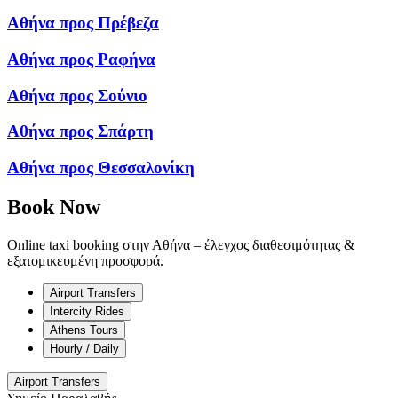
Αθήνα προς Πρέβεζα
Αθήνα προς Ραφήνα
Αθήνα προς Σούνιο
Αθήνα προς Σπάρτη
Αθήνα προς Θεσσαλονίκη
Book Now
Online taxi booking στην Αθήνα – έλεγχος διαθεσιμότητας &
εξατομικευμένη προσφορά.
Airport Transfers
Intercity Rides
Athens Tours
Hourly / Daily
Airport Transfers