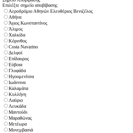
Επιλέξτε σημείο αποβίβασης
Αεροδρόμιο Αθηνών Ελευθέριος Βενιζέλος
Αθήνα
Άγιος Κωνσταντίνος
Άλιμος
Χαλκίδα
Κόρινθος
Costa Navarino
Δελφοί
Επίδαυρος
Εύβοια
Γλυφάδα
Ηγουμενίτσα
Ιωάννινα
Καλαμάτα
Κυλλήνη
Λαύριο
Λευκάδα
Μαντούδι
Μαραθώνας
Μετέωρα
Μονεμβασιά