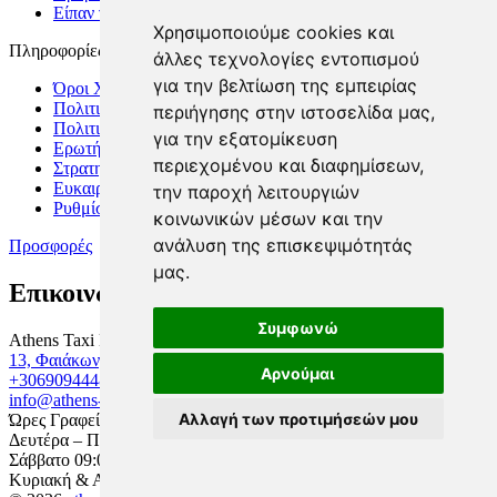
Είπαν για μας
Χρησιμοποιούμε cookies και
Πληροφορίες
άλλες τεχνολογίες εντοπισμού
για την βελτίωση της εμπειρίας
Όροι Χρήσης
Πολιτική Απορρήτου
περιήγησης στην ιστοσελίδα μας,
Πολιτική Cookies
για την εξατομίκευση
Ερωτήσεις
περιεχομένου και διαφημίσεων,
Στρατηγικοί Συνεργάτες
Ευκαιρίες Καριέρας
την παροχή λειτουργιών
Ρυθμίσεις cookies
κοινωνικών μέσων και την
ανάλυση της επισκεψιμότητάς
Προσφορές
μας.
Επικοινωνία
Συμφωνώ
Athens Taxi Driver
13, Φαιάκων, 17563, Παλαιό Φάληρο
Αρνούμαι
+306909444888
info@athens-taxi-driver.gr
Αλλαγή των προτιμήσεών μου
Ώρες Γραφείου
Δευτέρα – Παρασκευή 09:00 - 17:00
Σάββατο 09:00 - 15:00
Κυριακή & Αργίες: Κλειστά