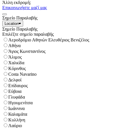
Άλλη εκδρομή;
Επικοινωνήστε μαζί μας
Σημείο Παραλαβής
Location
Σημείο Παραλαβής
Επιλέξτε σημείο παραλαβής
Αεροδρόμιο Αθηνών Ελευθέριος Βενιζέλος
Αθήνα
Άγιος Κωνσταντίνος
Άλιμος
Χαλκίδα
Κόρινθος
Costa Navarino
Δελφοί
Επίδαυρος
Εύβοια
Γλυφάδα
Ηγουμενίτσα
Ιωάννινα
Καλαμάτα
Κυλλήνη
Λαύριο