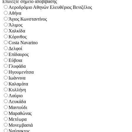
Επιλέξτε σημείο αποβίβασης
Αεροδρόμιο Αθηνών Ελευθέριος Βενιζέλος
Αθήνα
Άγιος Κωνσταντίνος
Άλιμος
Χαλκίδα
Κόρινθος
Costa Navarino
Δελφοί
Επίδαυρος
Εύβοια
Γλυφάδα
Ηγουμενίτσα
Ιωάννινα
Καλαμάτα
Κυλλήνη
Λαύριο
Λευκάδα
Μαντούδι
Μαραθώνας
Μετέωρα
Μονεμβασιά
Ναύπακτος