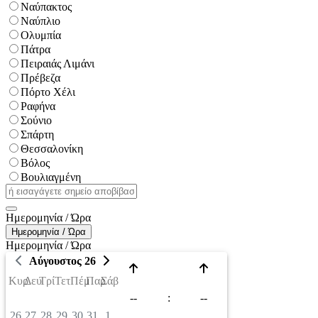
Ναύπακτος
Ναύπλιο
Ολυμπία
Πάτρα
Πειραιάς Λιμάνι
Πρέβεζα
Πόρτο Χέλι
Ραφήνα
Σούνιο
Σπάρτη
Θεσσαλονίκη
Βόλος
Βουλιαγμένη
Ημερομηνία / Ώρα
Ημερομηνία / Ώρα
Ημερομηνία / Ώρα
Αύγουστος 26
Κυρ
Δευ
Τρί
Τετ
Πέμ
Παρ
Σάβ
--
:
--
26
27
28
29
30
31
1