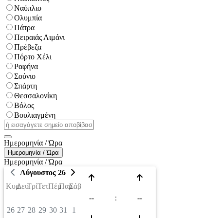
Ναύπλιο
Ολυμπία
Πάτρα
Πειραιάς Λιμάνι
Πρέβεζα
Πόρτο Χέλι
Ραφήνα
Σούνιο
Σπάρτη
Θεσσαλονίκη
Βόλος
Βουλιαγμένη
Ημερομηνία / Ώρα
Ημερομηνία / Ώρα
Ημερομηνία / Ώρα
Αύγουστος 26
Κυρ
Δευ
Τρί
Τετ
Πέμ
Παρ
Σάβ
--
:
--
26
27
28
29
30
31
1