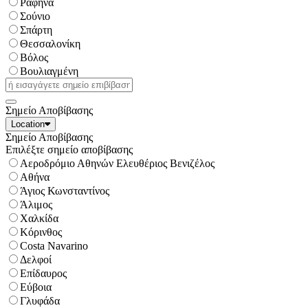
Ραφήνα
Σούνιο
Σπάρτη
Θεσσαλονίκη
Βόλος
Βουλιαγμένη
Σημείο Αποβίβασης
Location
Σημείο Αποβίβασης
Επιλέξτε σημείο αποβίβασης
Αεροδρόμιο Αθηνών Ελευθέριος Βενιζέλος
Αθήνα
Άγιος Κωνσταντίνος
Άλιμος
Χαλκίδα
Κόρινθος
Costa Navarino
Δελφοί
Επίδαυρος
Εύβοια
Γλυφάδα