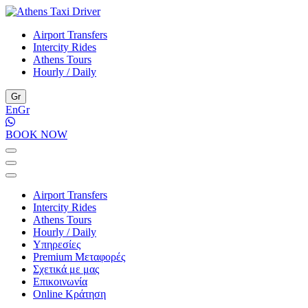
Airport Transfers
Intercity Rides
Athens Tours
Hourly / Daily
Gr
En
Gr
BOOK NOW
Airport Transfers
Intercity Rides
Athens Tours
Hourly / Daily
Υπηρεσίες
Premium Μεταφορές
Σχετικά με μας
Επικοινωνία
Online Κράτηση