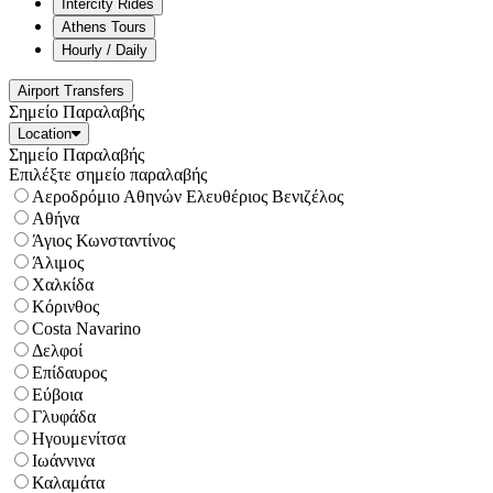
Intercity Rides
Athens Tours
Hourly / Daily
Airport Transfers
Σημείο Παραλαβής
Location
Σημείο Παραλαβής
Επιλέξτε σημείο παραλαβής
Αεροδρόμιο Αθηνών Ελευθέριος Βενιζέλος
Αθήνα
Άγιος Κωνσταντίνος
Άλιμος
Χαλκίδα
Κόρινθος
Costa Navarino
Δελφοί
Επίδαυρος
Εύβοια
Γλυφάδα
Ηγουμενίτσα
Ιωάννινα
Καλαμάτα