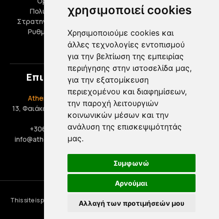
Όροι Χρήσης
Πολιτική Απορρήτου
χρησιμοποιεί cookies
Πολιτική Cookies
Ερωτήσεις
Στρατηγικοί Συνεργάτες
Ευκαιρίες Καριέρας
Ρυθμίσεις cookies
Χρησιμοποιούμε cookies και
άλλες τεχνολογίες εντοπισμού
Προσφορές
για την βελτίωση της εμπειρίας
περιήγησης στην ιστοσελίδα μας,
Επικοινωνία
για την εξατομίκευση
περιεχομένου και διαφημίσεων,
Athens Taxi Driver
Ώρες Γραφείου
την παροχή λειτουργιών
13, Φαιάκων, 17563, Παλαιό
Δευτέρα – Παρασκευή 09:00
κοινωνικών μέσων και την
Φάληρο
- 17:00
ανάλυση της επισκεψιμότητάς
+306909444888
Σάββατο 09:00 - 15:00
μας.
info@athens-taxi-driver.gr
Κυριακή & Αργίες: Κλειστά
Συμφωνώ
Αρνούμαι
©
2026
athens-taxi-driver.gr
This site is protected by reCAPTCHA and the Google
Privacy Policy
and
Αλλαγή των προτιμήσεών μου
Terms of Service
apply.
Αριθμός Γ.Ε.ΜΗ.: 154698803000