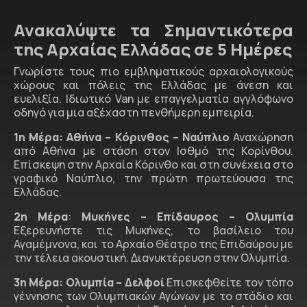
Ανακαλύψτε τα Σημαντικότερα
της Αρχαίας Ελλάδας σε 5 Ημέρες
Γνωρίστε τους πιο εμβληματικούς αρχαιολογικούς
χώρους και πόλεις της Ελλάδας με άνεση και
ευελιξία. Ιδιωτικό Van με επαγγελματία αγγλόφωνο
οδηγό για μια αξέχαστη πενθήμερη εμπειρία.
1η Μέρα: Αθήνα – Κόρινθος – Ναύπλιο
Αναχώρηση
από Αθήνα με στάση στον Ισθμό της Κορίνθου.
Επίσκεψη στην Αρχαία Κόρινθο και στη συνέχεια στο
γραφικό Ναύπλιο, την πρώτη πρωτεύουσα της
Ελλάδας.
2η Μέρα
:
Μυκήνες – Επίδαυρος – Ολυμπία
Εξερευνήστε τις Μυκήνες, το βασίλειο του
Αγαμέμνονα, και το Αρχαίο Θέατρο της Επιδαύρου με
την τέλεια ακουστική. Διανυκτέρευση στην Ολυμπία.
3η Μέρα:
Ολυμπία – Δελφοί
Επισκεφθείτε τον τόπο
γέννησης των Ολυμπιακών Αγώνων με το στάδιο και