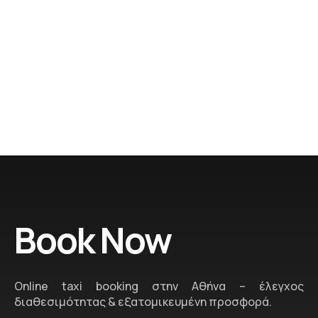
Σημείο συνάντησης & Διάρκεια
FAQ - Εκδρομή στην Αργολίδα
Book Now
Online taxi booking στην Αθήνα – έλεγχος
διαθεσιμότητας & εξατομικευμένη προσφορά.