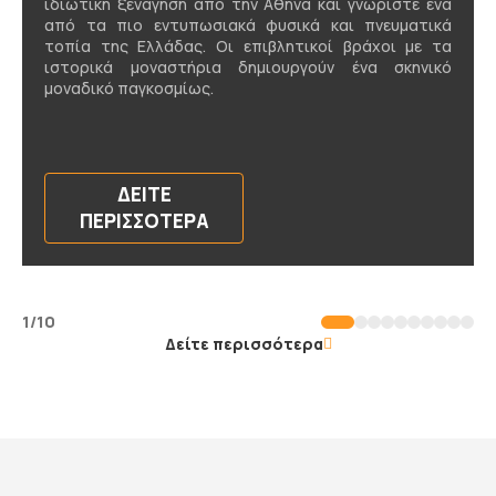
ιδιωτική ξενάγηση από την Αθήνα και γνωρίστε ένα
από τα πιο εντυπωσιακά φυσικά και πνευματικά
τοπία της Ελλάδας. Οι επιβλητικοί βράχοι με τα
ιστορικά μοναστήρια δημιουργούν ένα σκηνικό
μοναδικό παγκοσμίως.
ΔΕΊΤΕ
ΠΕΡΙΣΣΌΤΕΡΑ
1/10
Δείτε περισσότερα