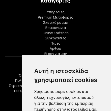
Κατηγορίες
Υπηρεσίες
Premium Μεταφορές
Σχετικά με μας
Επικοινωνία
Online Κράτηση
Συνεργασίες
Τιμές
Άρθρα
Είπαν για μας
Πληροφορίες
Αυτή η ιστοσελίδα
Όροι Χρήσης
Πολιτική Απορρήτου
χρησιμοποιεί cookies
Πολιτική Cookies
Ερωτήσεις
Στρατηγικοί Συνεργάτες
Ευκαιρίες Καριέρας
Ρυθμίσεις cookies
Χρησιμοποιούμε cookies και
άλλες τεχνολογίες εντοπισμού
Προσφορές
για την βελτίωση της εμπειρίας
περιήγησης στην ιστοσελίδα μας,